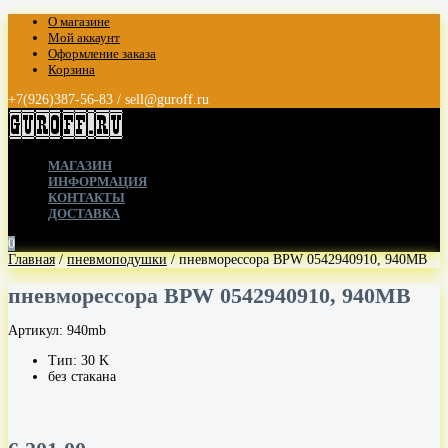
О магазине
Мой аккаунт
Оформление заказа
Корзина
+7(926)387-56-83 / sell@guroff.ru
МАГАЗИН
ИНФОРМАЦИЯ
КОНТАКТЫ
ДОСТАВКА
0
Главная
/
пневмоподушки
/ пневморессора BPW 0542940910, 940MB
пневморессора BPW 0542940910, 940MB
Артикул:
940mb
Тип: 30 K
без стакана