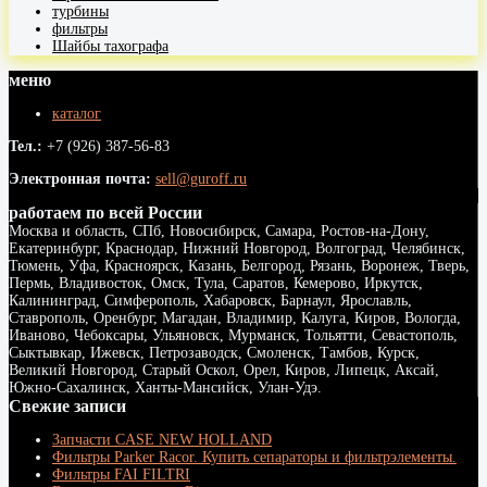
турбины
фильтры
Шайбы тахографа
меню
каталог
Тел.:
+7 (926) 387-56-83
Электронная почта:
sell@guroff.ru
работаем по всей России
Москва и область, СПб, Новосибирск, Самара, Ростов-на-Дону,
Екатеринбург, Краснодар, Нижний Новгород, Волгоград, Челябинск,
Тюмень, Уфа, Красноярск, Казань, Белгород, Рязань, Воронеж, Тверь,
Пермь, Владивосток, Омск, Тула, Саратов, Кемерово, Иркутск,
Калининград, Симферополь, Хабаровск, Барнаул, Ярославль,
Ставрополь, Оренбург, Магадан, Владимир, Калуга, Киров, Вологда,
Иваново, Чебоксары, Ульяновск, Мурманск, Тольятти, Севастополь,
Сыктывкар, Ижевск, Петрозаводск, Смоленск, Тамбов, Курск,
Великий Новгород, Старый Оскол, Орел, Киров, Липецк, Аксай,
Южно-Сахалинск, Ханты-Мансийск, Улан-Удэ.
Свежие записи
Запчасти CASE NEW HOLLAND
Фильтры Parker Racor. Купить сепараторы и фильтрэлементы.
Фильтры FAI FILTRI