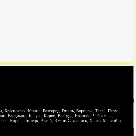
 Красноярск, Казань, Белгород, Рязань, Воронеж, Тверь, Пермь,
дан, Владимир, Калуга, Киров, Вологда, Иваново, Чебоксары,
, Орел, Киров, Липецк, Аксай, Южно-Сахалинск, Ханты-Мансийск,