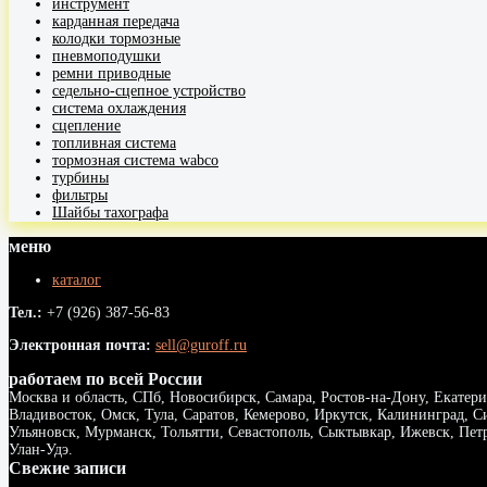
инструмент
карданная передача
колодки тормозные
пневмоподушки
ремни приводные
седельно-сцепное устройство
система охлаждения
сцепление
топливная система
тормозная система wabco
турбины
фильтры
Шайбы тахографа
меню
каталог
Тел.:
+7 (926) 387-56-83
Электронная почта:
sell@guroff.ru
работаем по всей России
Москва и область, СПб, Новосибирск, Самара, Ростов-на-Дону, Екатери
Владивосток, Омск, Тула, Саратов, Кемерово, Иркутск, Калининград, С
Ульяновск, Мурманск, Тольятти, Севастополь, Сыктывкар, Ижевск, Пе
Улан-Удэ.
Свежие записи