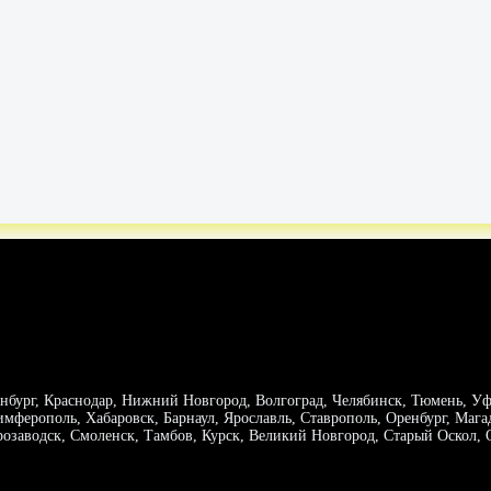
нбург, Краснодар, Нижний Новгород, Волгоград, Челябинск, Тюмень, Уфа,
имферополь, Хабаровск, Барнаул, Ярославль, Ставрополь, Оренбург, Мага
трозаводск, Смоленск, Тамбов, Курск, Великий Новгород, Старый Оскол