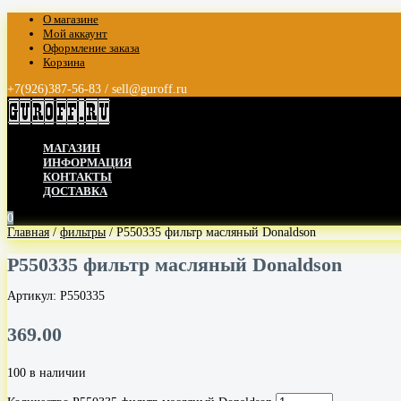
О магазине
Мой аккаунт
Оформление заказа
Корзина
+7(926)387-56-83 / sell@guroff.ru
МАГАЗИН
ИНФОРМАЦИЯ
КОНТАКТЫ
ДОСТАВКА
0
Главная
/
фильтры
/ P550335 фильтр масляный Donaldson
P550335 фильтр масляный Donaldson
Артикул:
P550335
369.00
100 в наличии