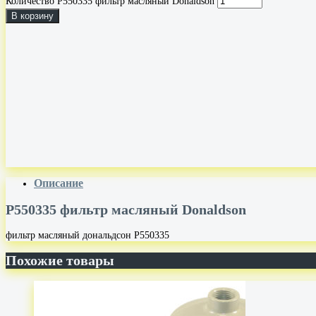
Количество P550335 фильтр масляный Donaldson
В корзину
Описание
P550335 фильтр масляный Donaldson
фильтр масляный дональдсон Р550335
Похожие товары