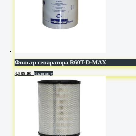
Фильтр сепаратора R60T-D-MAX
3,585.00
В корзину