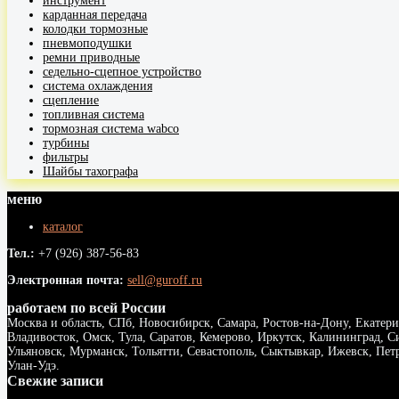
инструмент
карданная передача
колодки тормозные
пневмоподушки
ремни приводные
седельно-сцепное устройство
система охлаждения
сцепление
топливная система
тормозная система wabco
турбины
фильтры
Шайбы тахографа
меню
каталог
Тел.:
+7 (926) 387-56-83
Электронная почта:
sell@guroff.ru
работаем по всей России
Москва и область, СПб, Новосибирск, Самара, Ростов-на-Дону, Екатери
Владивосток, Омск, Тула, Саратов, Кемерово, Иркутск, Калининград, С
Ульяновск, Мурманск, Тольятти, Севастополь, Сыктывкар, Ижевск, Пе
Улан-Удэ.
Свежие записи