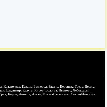
 Красноярск, Казань, Белгород, Рязань, Воронеж, Тверь, Пермь,
дан, Владимир, Калуга, Киров, Вологда, Иваново, Чебоксары,
, Орел, Киров, Липецк, Аксай, Южно-Сахалинск, Ханты-Мансийск,