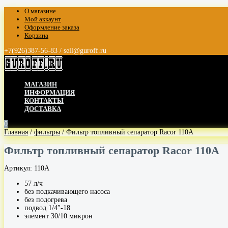
О магазине
Мой аккаунт
Оформление заказа
Корзина
+7(926)387-56-83 / sell@guroff.ru
МАГАЗИН
ИНФОРМАЦИЯ
КОНТАКТЫ
ДОСТАВКА
0
Главная
/
фильтры
/ Фильтр топливный сепаратор Racor 110A
Фильтр топливный сепаратор Racor 110A
Артикул:
110A
57 л/ч
без подкачивающего насоса
без подогрева
подвод 1/4″-18
элемент 30/10 микрон