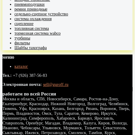
пневмоподушки
ремни приводные
седельно-сцепное устройство
система охлаждения
сцепление
топливная система
тормозная система wabco
турбины
фильтры
Шайбы тахографа
меню
каталог
Тел.:
+7 (926) 387-56-83
Электронная почта:
sell@guroff.ru
работаем по всей России
Москва и область, СПб, Новосибирск, Самара, Ростов-на-Дону,
Екатеринбург, Краснодар, Нижний Новгород, Волгоград, Челябинск,
Тюмень, Уфа, Красноярск, Казань, Белгород, Рязань, Воронеж, Тверь,
Пермь, Владивосток, Омск, Тула, Саратов, Кемерово, Иркутск,
Калининград, Симферополь, Хабаровск, Барнаул, Ярославль,
Ставрополь, Оренбург, Магадан, Владимир, Калуга, Киров, Вологда,
Иваново, Чебоксары, Ульяновск, Мурманск, Тольятти, Севастополь,
Сыктывкар, Ижевск, Петрозаводск, Смоленск, Тамбов, Курск,