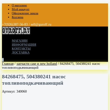
О магазине
Мой аккаунт
Оформление заказа
Корзина
+7(926)387-56-83 / sell@guroff.ru
МАГАЗИН
ИНФОРМАЦИЯ
КОНТАКТЫ
ДОСТАВКА
0
Главная
/
запчасти case и new holland
/ 84268475, 504380241 насос
топливоподкачивающий
84268475, 504380241 насос
топливоподкачивающий
Артикул:
340060