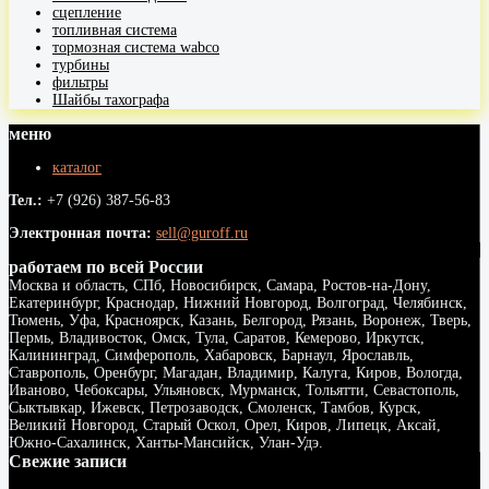
сцепление
топливная система
тормозная система wabco
турбины
фильтры
Шайбы тахографа
меню
каталог
Тел.:
+7 (926) 387-56-83
Электронная почта:
sell@guroff.ru
работаем по всей России
Москва и область, СПб, Новосибирск, Самара, Ростов-на-Дону,
Екатеринбург, Краснодар, Нижний Новгород, Волгоград, Челябинск,
Тюмень, Уфа, Красноярск, Казань, Белгород, Рязань, Воронеж, Тверь,
Пермь, Владивосток, Омск, Тула, Саратов, Кемерово, Иркутск,
Калининград, Симферополь, Хабаровск, Барнаул, Ярославль,
Ставрополь, Оренбург, Магадан, Владимир, Калуга, Киров, Вологда,
Иваново, Чебоксары, Ульяновск, Мурманск, Тольятти, Севастополь,
Сыктывкар, Ижевск, Петрозаводск, Смоленск, Тамбов, Курск,
Великий Новгород, Старый Оскол, Орел, Киров, Липецк, Аксай,
Южно-Сахалинск, Ханты-Мансийск, Улан-Удэ.
Свежие записи