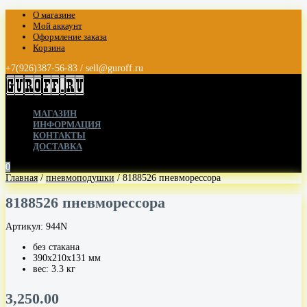
О магазине
Мой аккаунт
Оформление заказа
Корзина
+7(926)387-56-83 / sell@guroff.ru
МАГАЗИН
ИНФОРМАЦИЯ
КОНТАКТЫ
ДОСТАВКА
0
Главная
/
пневмоподушки
/ 8188526 пневморессора
8188526 пневморессора
Артикул:
944N
без стакана
390х210х131 мм
вес: 3.3 кг
3,250.00