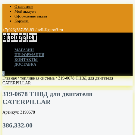
О магазине
Мой аккаунт
Оформление заказа
Корзина
+7(926)387-56-83 / sell@guroff.ru
МАГАЗИН
ИНФОРМАЦИЯ
КОНТАКТЫ
ДОСТАВКА
0
Главная
/
топливная система
/ 319-0678 ТНВД для двигателя
CATERPILLAR
319-0678 ТНВД для двигателя
CATERPILLAR
Артикул:
3190678
386,332.00