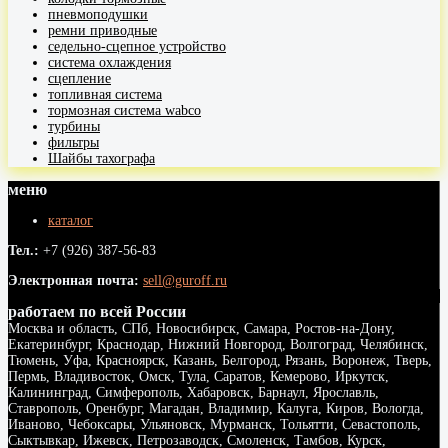
пневмоподушки
ремни приводные
седельно-сцепное устройство
система охлаждения
сцепление
топливная система
тормозная система wabco
турбины
фильтры
Шайбы тахографа
меню
каталог
Тел.:
+7 (926) 387-56-83
Электронная почта:
sell@guroff.ru
работаем по всей России
Москва и область, СПб, Новосибирск, Самара, Ростов-на-Дону,
Екатеринбург, Краснодар, Нижний Новгород, Волгоград, Челябинск,
Тюмень, Уфа, Красноярск, Казань, Белгород, Рязань, Воронеж, Тверь,
Пермь, Владивосток, Омск, Тула, Саратов, Кемерово, Иркутск,
Калининград, Симферополь, Хабаровск, Барнаул, Ярославль,
Ставрополь, Оренбург, Магадан, Владимир, Калуга, Киров, Вологда,
Иваново, Чебоксары, Ульяновск, Мурманск, Тольятти, Севастополь,
Сыктывкар, Ижевск, Петрозаводск, Смоленск, Тамбов, Курск,