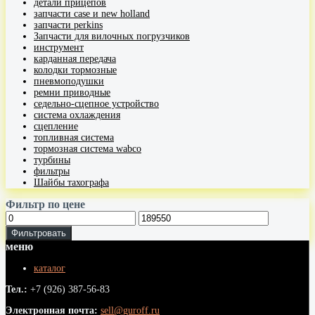
детали прицепов
запчасти case и new holland
запчасти perkins
Запчасти для вилочных погрузчиков
инструмент
карданная передача
колодки тормозные
пневмоподушки
ремни приводные
седельно-сцепное устройство
система охлаждения
сцепление
топливная система
тормозная система wabco
турбины
фильтры
Шайбы тахографа
Фильтр по цене
Фильтровать
меню
каталог
Тел.:
+7 (926) 387-56-83
Электронная почта:
sell@guroff.ru