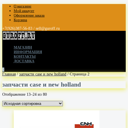
О магазине
Мой аккаунт
Оформление заказа
Корзина
+7(926)387-56-83 / sell@guroff.ru
МАГАЗИН
ИНФОРМАЦИЯ
КОНТАКТЫ
ДОСТАВКА
0
Главная
/
запчасти case и new holland
/ Страница 2
запчасти case и new holland
Отображение 13–24 из 80