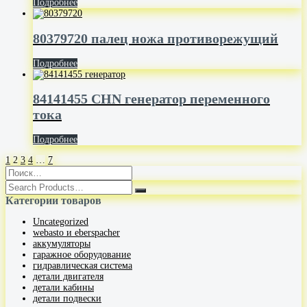
Подробнее
80379720 палец ножа противорежущий
Подробнее
84141455 CHN генератор переменного
тока
Подробнее
1
2
3
4
…
7
Категории товаров
Uncategorized
webasto и eberspacher
аккумуляторы
гаражное оборудование
гидравлическая система
детали двигателя
детали кабины
детали подвески