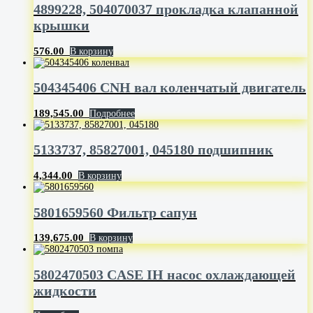
4899228, 504070037 прокладка клапанной
крышки
576.00
В корзину
504345406 CNH вал коленчатый двигатель
189,545.00
Подробнее
5133737, 85827001, 045180 подшипник
4,344.00
В корзину
5801659560 Фильтр сапун
139,675.00
В корзину
5802470503 CASE IH насос охлаждающей
жидкости