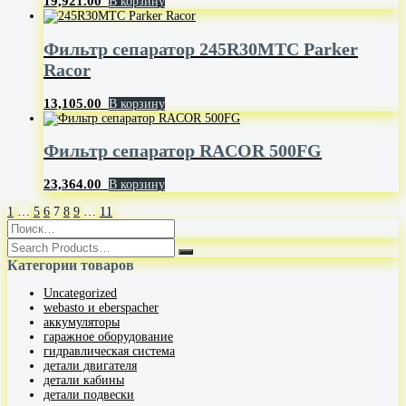
19,921.00
В корзину
Фильтр сепаратор 245R30MTC Parker
Racor
13,105.00
В корзину
Фильтр сепаратор RACOR 500FG
23,364.00
В корзину
1
…
5
6
7
8
9
…
11
Категории товаров
Uncategorized
webasto и eberspacher
аккумуляторы
гаражное оборудование
гидравлическая система
детали двигателя
детали кабины
детали подвески