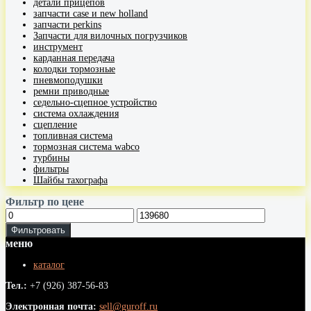
детали прицепов
запчасти case и new holland
запчасти perkins
Запчасти для вилочных погрузчиков
инструмент
карданная передача
колодки тормозные
пневмоподушки
ремни приводные
седельно-сцепное устройство
система охлаждения
сцепление
топливная система
тормозная система wabco
турбины
фильтры
Шайбы тахографа
Фильтр по цене
Фильтровать
меню
каталог
Тел.:
+7 (926) 387-56-83
Электронная почта:
sell@guroff.ru