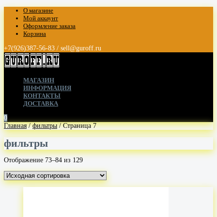
О магазине
Мой аккаунт
Оформление заказа
Корзина
+7(926)387-56-83 / sell@guroff.ru
МАГАЗИН
ИНФОРМАЦИЯ
КОНТАКТЫ
ДОСТАВКА
0
Главная
/
фильтры
/ Страница 7
фильтры
Отображение 73–84 из 129